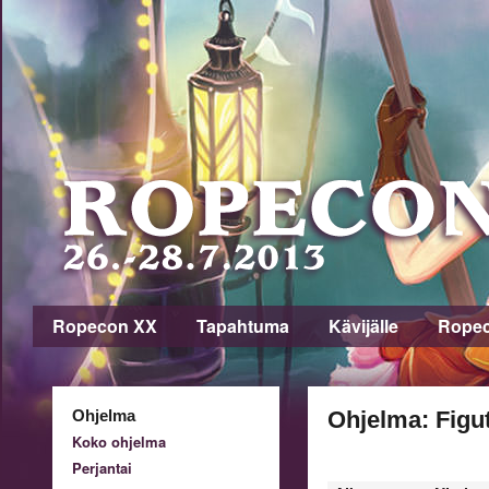
Ropecon XX
Tapahtuma
Kävijälle
Rope
Ohjelma
Ohjelma: Figu
Koko ohjelma
Perjantai