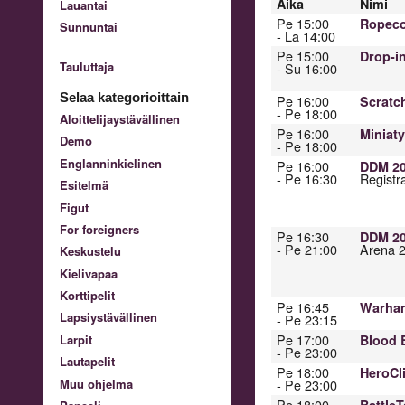
Aika
Nimi
Lauantai
Pe 15:00
Ropeco
Sunnuntai
- La 14:00
Pe 15:00
Drop-in
Tauluttaja
- Su 16:00
Selaa kategorioittain
Pe 16:00
Scratch
- Pe 18:00
Aloittelijaystävällinen
Pe 16:00
Miniat
Demo
- Pe 18:00
Englanninkielinen
Pe 16:00
DDM 20
- Pe 16:30
Registr
Esitelmä
Figut
For foreigners
Pe 16:30
DDM 20
- Pe 21:00
Arena 
Keskustelu
Kielivapaa
Korttipelit
Pe 16:45
Warham
Lapsiystävällinen
- Pe 23:15
Pe 17:00
Larpit
Blood 
- Pe 23:00
Lautapelit
Pe 18:00
HeroCl
Muu ohjelma
- Pe 23:00
Pe 18:00
Battle