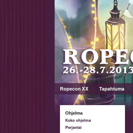
Ropecon XX
Tapahtuma
Ohjelma
Koko ohjelma
Perjantai