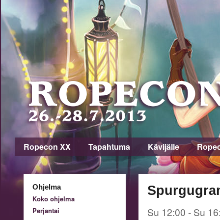
Ropecon XX
Tapahtuma
Kävijälle
Rope
Ohjelma
Spurgugra
Koko ohjelma
Su 12:00 - Su 16
Perjantai