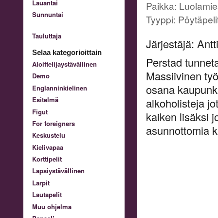
Lauantai
Paikka: Luolamie
Sunnuntai
Tyyppi: Pöytäpeli
Tauluttaja
Järjestäjä: Ant
Selaa kategorioittain
Perstad tunne
Aloittelijaystävällinen
Massiivinen ty
Demo
osana kaupunki
Englanninkielinen
Esitelmä
alkoholisteja jo
Figut
kaiken lisäksi
For foreigners
asunnottomia k
Keskustelu
Kielivapaa
Korttipelit
Lapsiystävällinen
Larpit
Lautapelit
Muu ohjelma