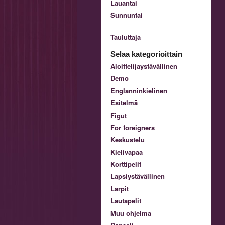
Lauantai
Sunnuntai
Tauluttaja
Selaa kategorioittain
Aloittelijaystävällinen
Demo
Englanninkielinen
Esitelmä
Figut
For foreigners
Keskustelu
Kielivapaa
Korttipelit
Lapsiystävällinen
Larpit
Lautapelit
Muu ohjelma