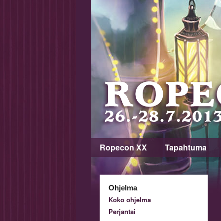
Ropecon XX
Tapahtuma
Ohjelma
Koko ohjelma
Perjantai