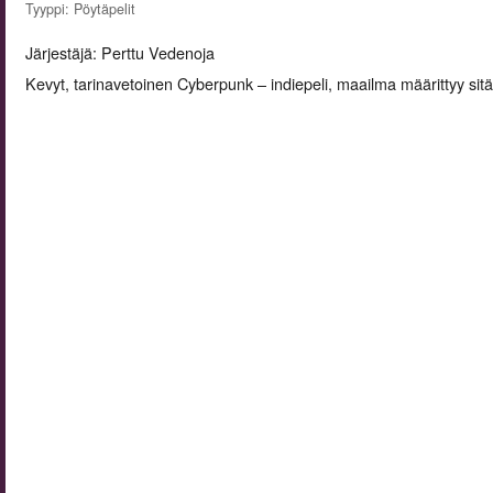
Tyyppi: Pöytäpelit
Järjestäjä: Perttu Vedenoja
Kevyt, tarinavetoinen Cyberpunk – indiepeli, maailma määrittyy sit