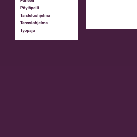
Paneeli
Pöytäpelit
Taisteluohjelma
Tanssiohjelma
Työpaja