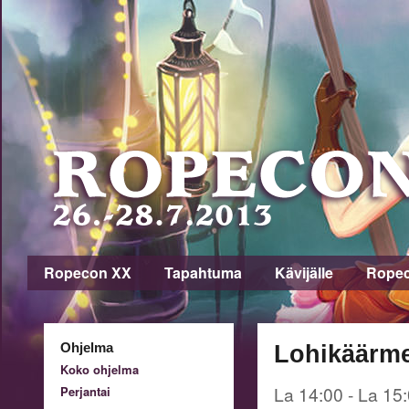
Ropecon XX
Tapahtuma
Kävijälle
Rope
Ohjelma
Lohikäärmel
Koko ohjelma
La 14:00 - La 15
Perjantai