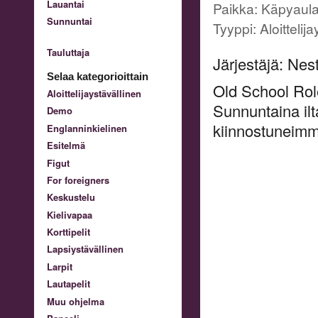
Lauantai
Paikka: Käpyaul
Sunnuntai
Tyyppi: Aloitteli
Tauluttaja
Järjestäjä: Nes
Selaa kategorioittain
Old School Role
Aloittelijaystävällinen
Sunnuntaina ilt
Demo
kiinnostuneimmi
Englanninkielinen
Esitelmä
Figut
For foreigners
Keskustelu
Kielivapaa
Korttipelit
Lapsiystävällinen
Larpit
Lautapelit
Muu ohjelma