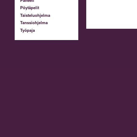
Paneeli
Pöytäpelit
Taisteluohjelma
Tanssiohjelma
Työpaja