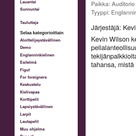
Lauantai
Paikka: Auditorio
Sunnuntai
Tyyppi: Englannin
Tauluttaja
Järjestäjä: Kev
Selaa kategorioittain
Kevin Wilson ke
Aloittelijaystävällinen
pelialanteollis
Demo
tekijänpalkkioi
Englanninkielinen
Esitelmä
tahansa, mistä 
Figut
For foreigners
Keskustelu
Kielivapaa
Korttipelit
Lapsiystävällinen
Larpit
Lautapelit
Muu ohjelma