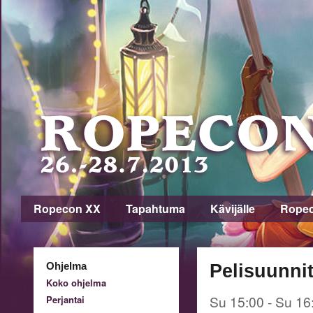
Ropecon XX
Tapahtuma
Kävijälle
Rope
Ohjelma
Pelisuunnit
Koko ohjelma
Su 15:00 - Su 16
Perjantai