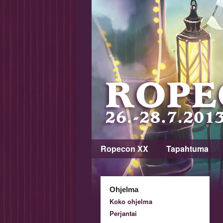
Ropecon XX
Tapahtuma
Ohjelma
Koko ohjelma
Perjantai