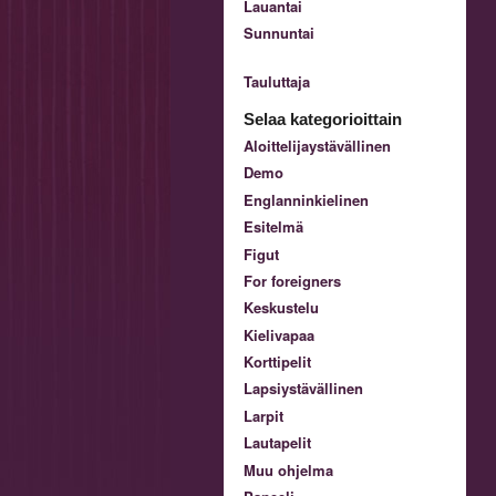
Lauantai
Sunnuntai
Tauluttaja
Selaa kategorioittain
Aloittelijaystävällinen
Demo
Englanninkielinen
Esitelmä
Figut
For foreigners
Keskustelu
Kielivapaa
Korttipelit
Lapsiystävällinen
Larpit
Lautapelit
Muu ohjelma