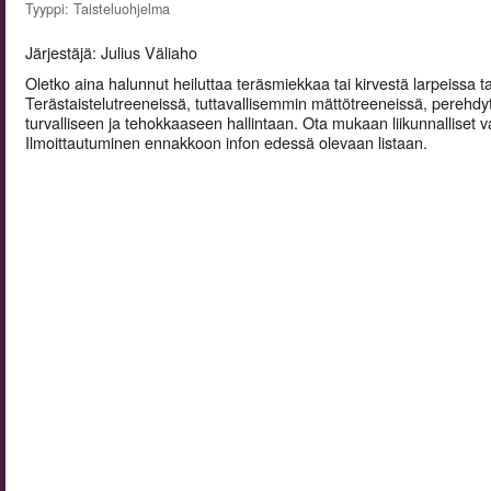
Tyyppi: Taisteluohjelma
Järjestäjä: Julius Väliaho
Oletko aina halunnut heiluttaa teräsmiekkaa tai kirvestä larpeissa 
Terästaistelutreeneissä, tuttavallisemmin mättötreeneissä, perehdyt
turvalliseen ja tehokkaaseen hallintaan. Ota mukaan liikunnalliset 
Ilmoittautuminen ennakkoon infon edessä olevaan listaan.