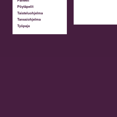
Paneeli
Pöytäpelit
Taisteluohjelma
Tanssiohjelma
Työpaja