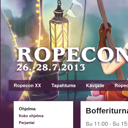
Ropecon XX
Tapahtuma
Kävijälle
Rope
Ohjelma
Bofferitur
Koko ohjelma
Su 11:00 - Su 15
Perjantai