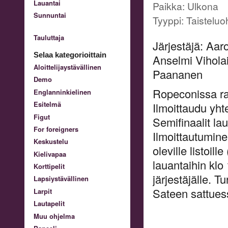
Lauantai
Paikka: Ulkona
Sunnuntai
Tyyppi: Taisteluo
Tauluttaja
Järjestäjä: Aaro
Selaa kategorioittain
Anselmi Vihola
Aloittelijaystävällinen
Paananen
Demo
Ropeconissa r
Englanninkielinen
Esitelmä
Ilmoittaudu yhte
Figut
Semifinaalit la
For foreigners
Ilmoittautumin
Keskustelu
oleville listoil
Kielivapaa
lauantaihin klo
Korttipelit
järjestäjälle. 
Lapsiystävällinen
Sateen sattuess
Larpit
Lautapelit
Muu ohjelma