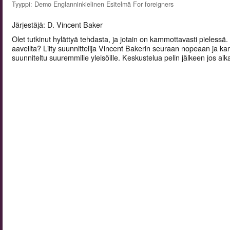
Tyyppi: Demo Englanninkielinen Esitelmä For foreigners
Järjestäjä: D. Vincent Baker
Olet tutkinut hylättyä tehdasta, ja jotain on kammottavasti pielessä
aaveilta? Liity suunnittelija Vincent Bakerin seuraan nopeaan ja k
suunniteltu suuremmille yleisöille. Keskustelua pelin jälkeen jos aik