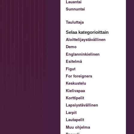
Lauantai
Sunnuntai
Tauluttaja
Selaa kategorioittain
Aloittelijaystävällinen
Demo
Englanninkielinen
Esitelmä
Figut
For foreigners
Keskustelu
Kielivapaa
Korttipelit
Lapsiystävällinen
Larpit
Lautapelit
Muu ohjelma