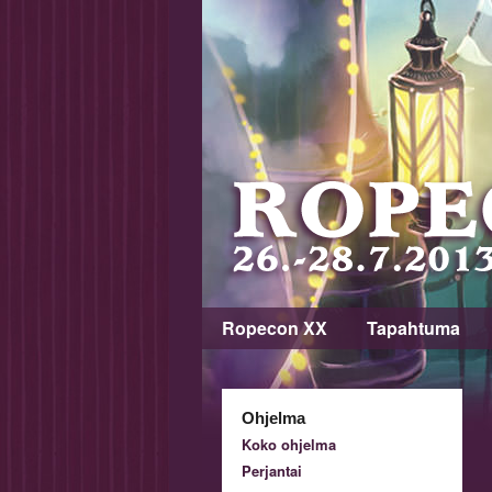
Ropecon XX
Tapahtuma
Ohjelma
Koko ohjelma
Perjantai